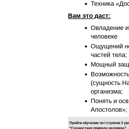
Техника «Дос
Вам это даст:
Овладение и
человеке
Ощущений но
частей тела;
Мощный защ
Возможность
(сущность На
организма;
Понять и ос
Апостолов»;
Пройти обучение по
I
ступени 3 ур
“Сущностная природа человека”.