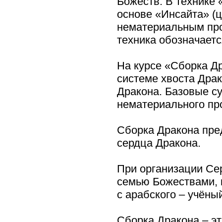
Божеств. В технике 
основе «Инсайта» (ц
нематериальным про
техника обозначаетс
На курсе «Сборка Д
системе хвоста Драк
Дракона. Базовые с
нематериального пр
Сборка Дракона пре
сердца Дракона.
При организации Се
семью Божествами, к
с арабского – учёны
Сборка Дракона – эт